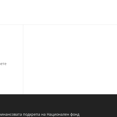
Начало
нете
 финансовата подкрепа на Национален фонд